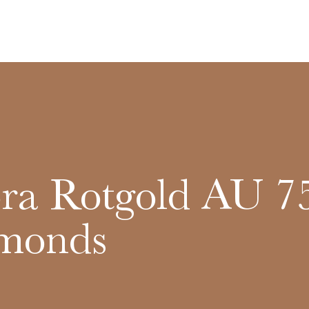
a Rotgold AU 7
monds