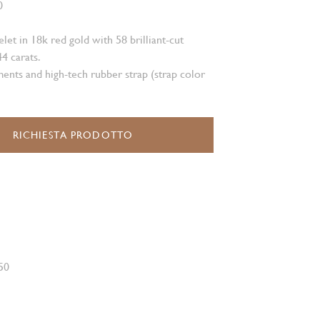
0
et in 18k red gold with 58 brilliant-cut
4 carats.
ents and high-tech rubber strap (strap color
RICHIESTA PRODOTTO
50