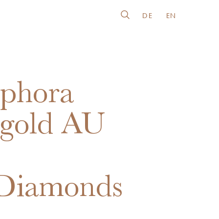
DE
EN
phora
gold AU
0
Diamonds