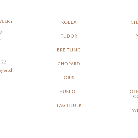
WELRY
ROLEX
CH
9
TUDOR
a
BREITLING
 22
CHOPARD
nger.ch
ORIS
HUBLOT
OL
C
TAG HEUER
W