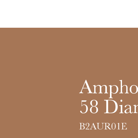
Amphor
58 Dia
B2AUR01E