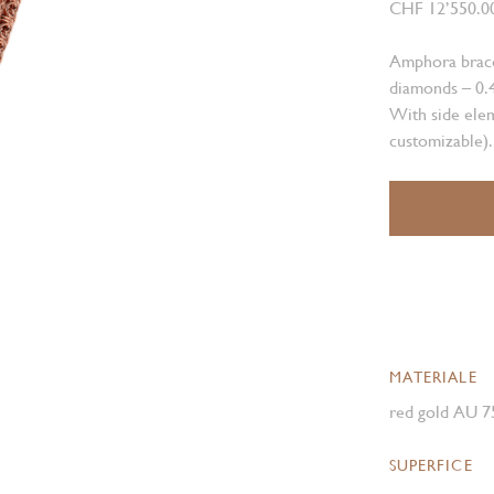
CHF 12’550.0
Amphora bracel
diamonds – 0.4
With side elem
customizable).
MATERIALE
red gold AU 7
SUPERFICE