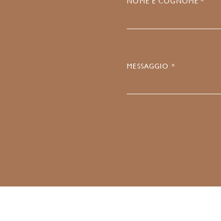
NOME E COGNOME *
MESSAGGIO *