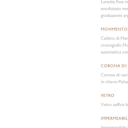
Lunetta fissa i
anodizzato ner
graduazioni ar
MOVIMENTO
Calibro di Ma
cronografo Mo
automatica con
CORONA DI
Corona di cari
in rilievo Pulsa
VETRO
Vetro zaffiro
IMPERMEABIL
Impermeabile f