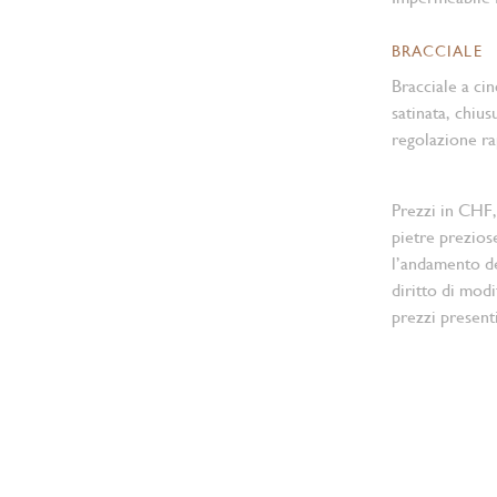
BRACCIALE
Bracciale a cin
satinata, chiu
regolazione ra
Prezzi in CHF,
pietre prezios
l’andamento d
diritto di modi
prezzi present