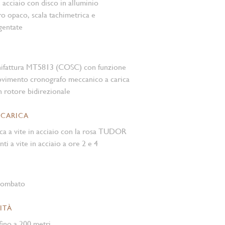
n acciaio con disco in alluminio
o opaco, scala tachimetrica e
gentate
nifattura MT5813 (COSC) con funzione
vimento cronografo meccanico a carica
 rotore bidirezionale
 CARICA
ca a vite in acciaio con la rosa TUDOR
nti a vite in acciaio a ore 2 e 4
 bombato
ITÀ
ino a 200 metri