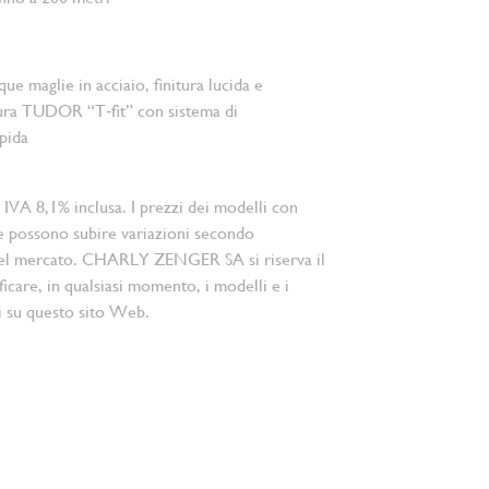
que maglie in acciaio, finitura lucida e
sura TUDOR “T‑fit” con sistema di
pida
 IVA 8,1% inclusa. I prezzi dei modelli con
e possono subire variazioni secondo
el mercato. CHARLY ZENGER SA si riserva il
ficare, in qualsiasi momento, i modelli e i
i su questo sito Web.