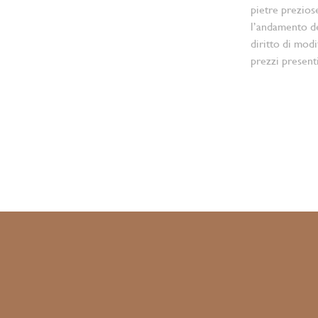
pietre prezios
l’andamento d
diritto di modi
prezzi present