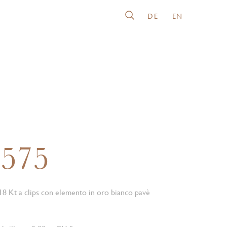
DE
EN
7575
 18 Kt a clips con elemento in oro bianco pavè