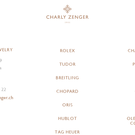
WELRY
ROLEX
CH
9
TUDOR
a
BREITLING
 22
CHOPARD
nger.ch
ORIS
HUBLOT
OL
C
TAG HEUER