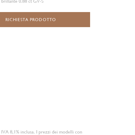
 brillante 0.88 ct GV-S
RICHIESTA PRODOTTO
 IVA 8,1% inclusa. I prezzi dei modelli con