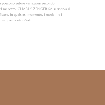
e possono subire variazioni secondo
el mercato. CHARLY ZENGER SA si riserva il
ficare, in qualsiasi momento, i modelli e i
i su questo sito Web.