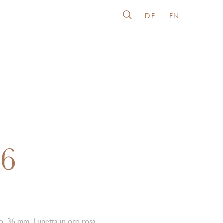
DE
EN
26
io, 36 mm, Lunetta in oro rosa