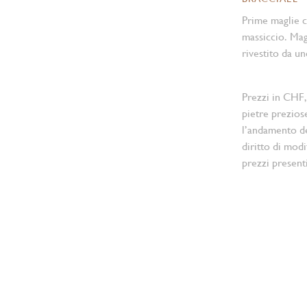
Prime maglie ce
massiccio. Magl
rivestito da u
Prezzi in CHF,
pietre prezios
l’andamento d
diritto di modi
prezzi present