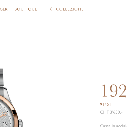
GER
BOUTIQUE
COLLEZIONE
19
91451
CHF 3'650.-
Cassa in accia