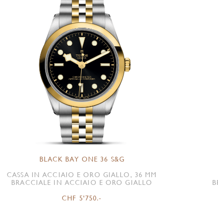
BLACK BAY ONE 36 S&G
CASSA IN ACCIAIO E ORO GIALLO, 36 MM
BRACCIALE IN ACCIAIO E ORO GIALLO
B
CHF 5'750.-