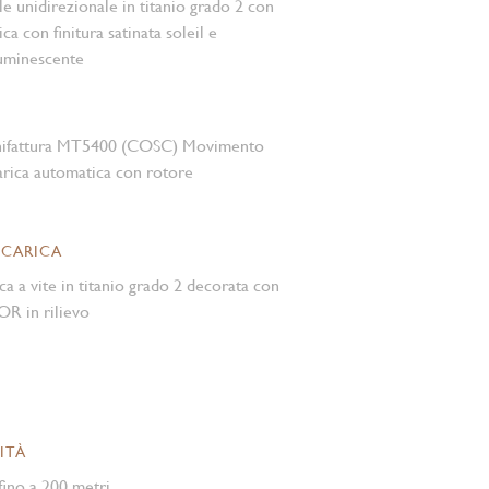
le unidirezionale in titanio grado 2 con
ca con finitura satinata soleil e
luminescente
nifattura MT5400 (COSC) Movimento
rica automatica con rotore
 CARICA
ca a vite in titanio grado 2 decorata con
R in rilievo
ITÀ
ino a 200 metri