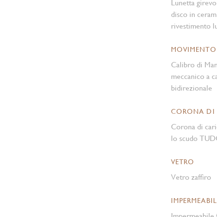
Lunetta girevo
disco in cerami
rivestimento 
MOVIMENTO
Calibro di Ma
meccanico a ca
bidirezionale
CORONA DI
Corona di cari
lo scudo TUDO
VETRO
Vetro zaffiro
IMPERMEABIL
Impermeabile f