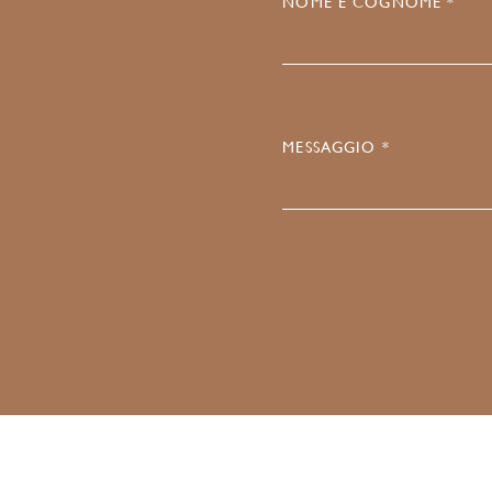
NOME E COGNOME *
MESSAGGIO *