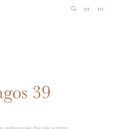
DE
EN
agos 39
e unidirezionale, Bracciale in titanio