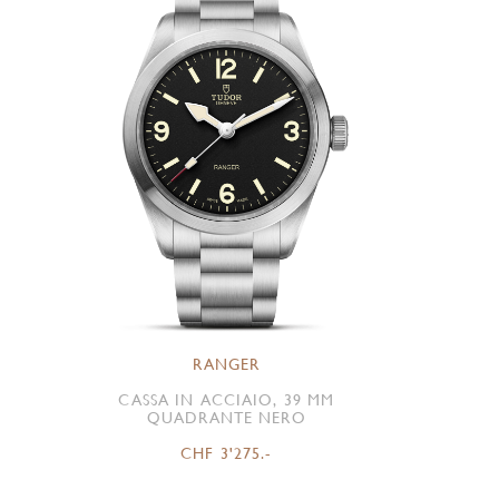
RANGER
CASSA IN ACCIAIO, 39 MM
QUADRANTE NERO
CHF 3'275.-