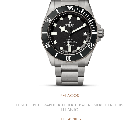
PELAGOS
DISCO IN CERAMICA NERA OPACA, BRACCIALE IN
TITANIO
CHF 4'900.-