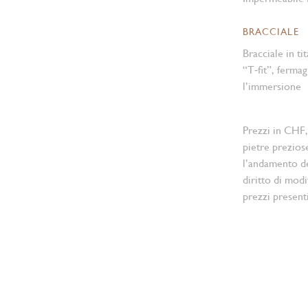
BRACCIALE
Bracciale in 
“T‑fit”, fermag
l’immersione
Prezzi in CHF,
pietre prezios
l’andamento d
diritto di modi
prezzi present