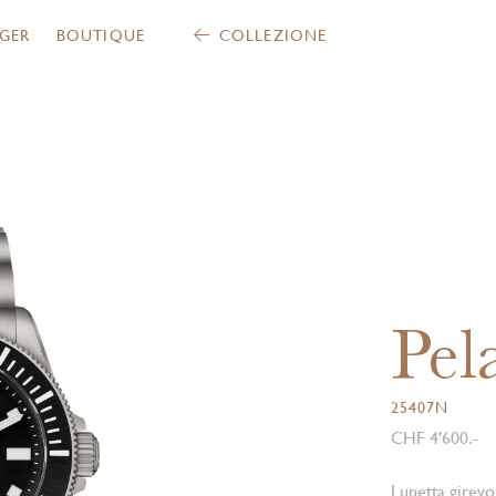
GER
BOUTIQUE
COLLEZIONE
Pel
25407N
CHF 4'600.-
Lunetta girevol