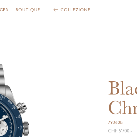
GER
BOUTIQUE
COLLEZIONE
Bla
Ch
79360B
CHF 5'700.-