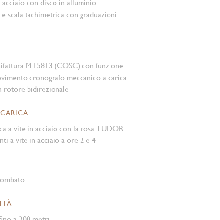
n acciaio con disco in alluminio
 e scala tachimetrica con graduazioni
nifattura MT5813 (COSC) con funzione
vimento cronografo meccanico a carica
 rotore bidirezionale
 CARICA
ca a vite in acciaio con la rosa TUDOR
nti a vite in acciaio a ore 2 e 4
 bombato
ITÀ
ino a 200 metri