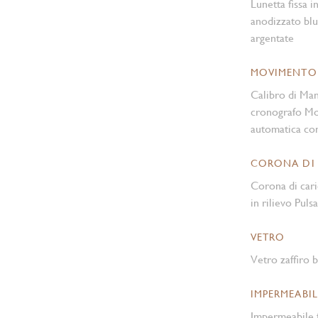
Lunetta fissa i
anodizzato blu
argentate
MOVIMENTO
Calibro di Ma
cronografo Mo
automatica con
CORONA DI
Corona di cari
in rilievo Pulsa
VETRO
Vetro zaffiro
IMPERMEABIL
Impermeabile f