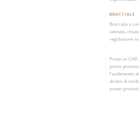
BRACCIALE
Bracciale a cin
satinata, chiu
regolazione ra
Prezzi in CHF,
pietre prezios
l’andamento d
diritto di modi
prezzi present