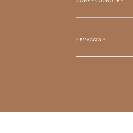
NOME E COGNOME *
MESSAGGIO *