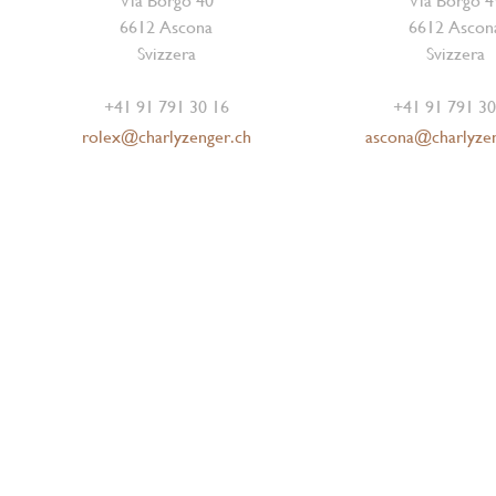
Via Borgo 40
Via Borgo 4
6612 Ascona
6612 Ascon
Svizzera
Svizzera
+41 91 791 30 16
+41 91 791 30
rolex@charlyzenger.ch
ascona@charlyze