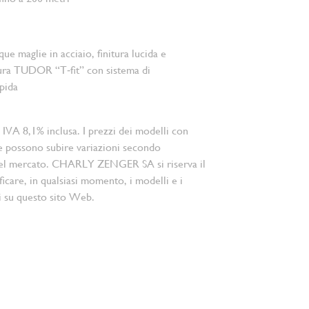
que maglie in acciaio, finitura lucida e
sura TUDOR “T‑fit” con sistema di
pida
 IVA 8,1% inclusa. I prezzi dei modelli con
e possono subire variazioni secondo
el mercato. CHARLY ZENGER SA si riserva il
ficare, in qualsiasi momento, i modelli e i
i su questo sito Web.