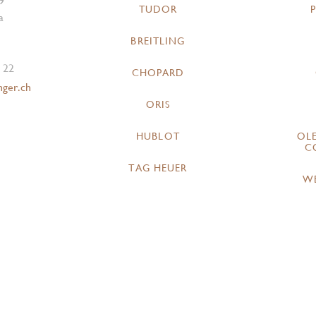
9
TUDOR
a
BREITLING
 22
CHOPARD
nger.ch
ORIS
HUBLOT
OL
C
TAG HEUER
W