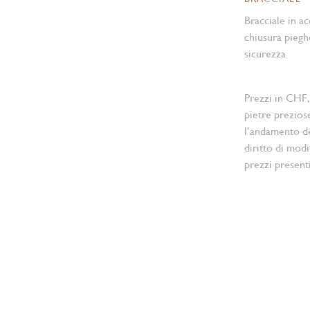
Bracciale in ac
chiusura pieg
sicurezza
Prezzi in CHF,
pietre prezios
l’andamento d
diritto di modi
prezzi present