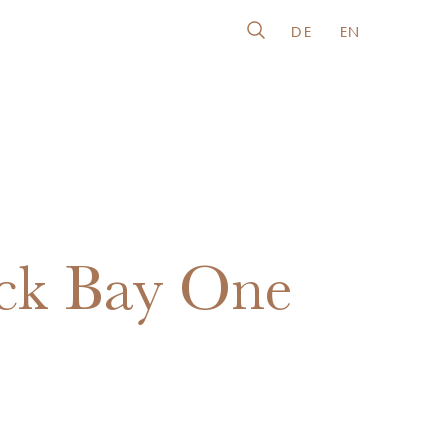
DE
EN
ck Bay One