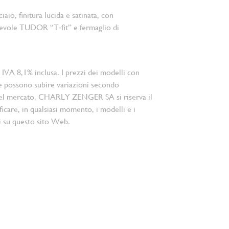
ciaio, finitura lucida e satinata, con
hevole TUDOR “T‑fit” e fermaglio di
 IVA 8,1% inclusa. I prezzi dei modelli con
e possono subire variazioni secondo
el mercato. CHARLY ZENGER SA si riserva il
ficare, in qualsiasi momento, i modelli e i
i su questo sito Web.