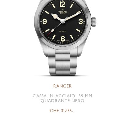
RANGER
CASSA IN ACCIAIO, 39 MM
QUADRANTE NERO
CHF 3'275.-