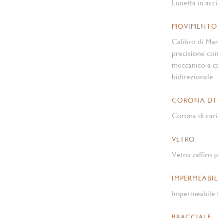
Lunetta in acci
MOVIMENTO
Calibro di Ma
precisione co
meccanico a ca
bidirezionale
CORONA DI
Corona di cari
VETRO
Vetro zaffiro p
IMPERMEABIL
Impermeabile f
BRACCIALE