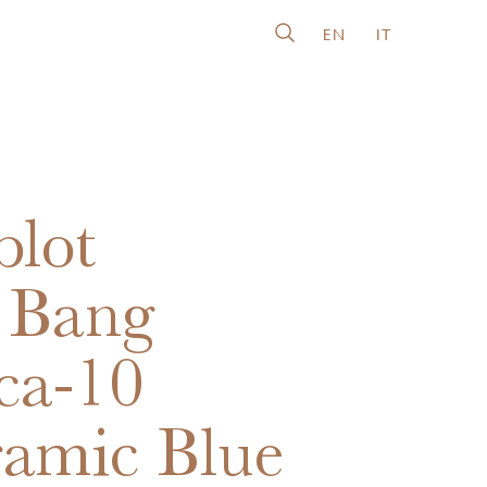
EN
IT
lot
 Bang
ca-10
amic Blue