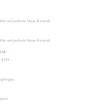
hlte und polierte blaue Keramik
hlte und polierte blaue Keramik
ITÀ
0 ATM
Saphirglas
ttiert