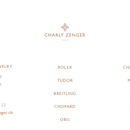
WELRY
ROLEX
CH
9
TUDOR
a
BREITLING
 22
CHOPARD
nger.ch
ORIS