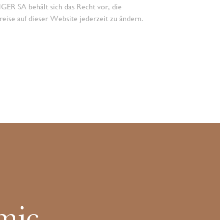
 SA behält sich das Recht vor, die
eise auf dieser Website jederzeit zu ändern.
mic