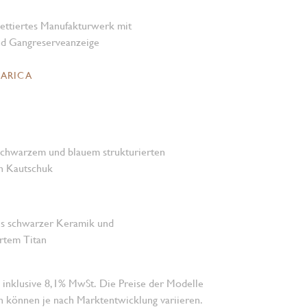
ttiertes Manufakturwerk mit
d Gangreserveanzeige
CARICA
chwarzem und blauem strukturierten
en Kautschuk
aus schwarzer Keramik und
rtem Titan
 inklusive 8,1% MwSt. Die Preise der Modelle
n können je nach Marktentwicklung variieren.