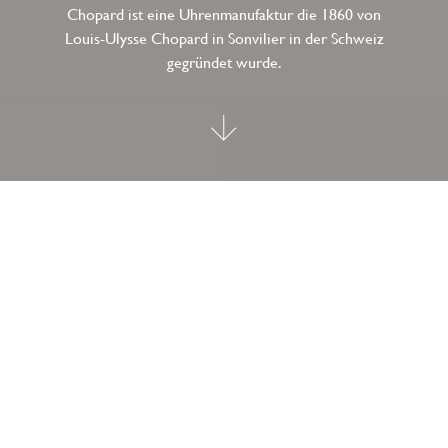
Chopard ist eine Uhrenmanufaktur die 1860 von
Louis-Ulysse Chopard in Sonvilier in der Schweiz
gegründet wurde.
Little Diamonds do Great
Things
Das Haus Chopard ist stolz auf seine Werte und seine lange
Tradition und hat sich auf die Haute Horlogerie und
Feinschmuck spezialisiert. Chopard ist ein Synonym für