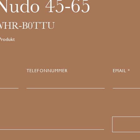
Nudo 45-65
6WHR-B0TTU
 Produkt
TELEFONNUMMER
EMAIL *