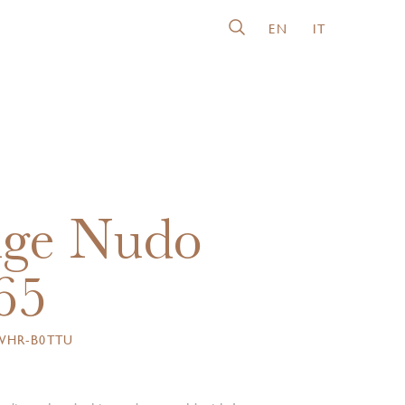
EN
IT
nge Nudo
65
WHR-B0TTU