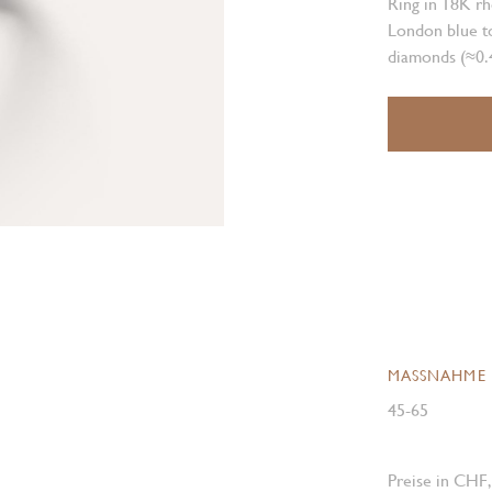
Ring in 18K rh
London blue to
diamonds (≈0.4
MASSNAHME
45-65
Preise in CHF,