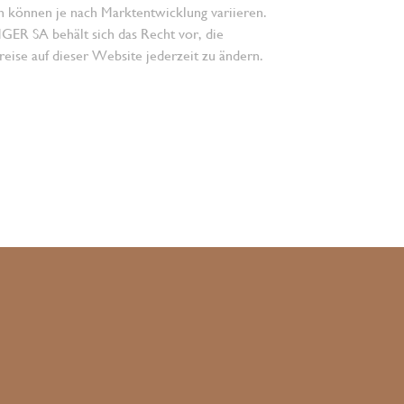
n können je nach Marktentwicklung variieren.
 SA behält sich das Recht vor, die
eise auf dieser Website jederzeit zu ändern.