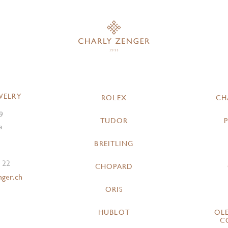
WELRY
ROLEX
CH
9
TUDOR
a
BREITLING
 22
CHOPARD
nger.ch
ORIS
HUBLOT
OL
C