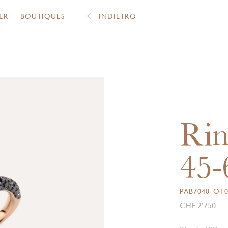
ER
BOUTIQUES
INDIETRO
Ri
45-
PAB7040-OT
CHF 2’750