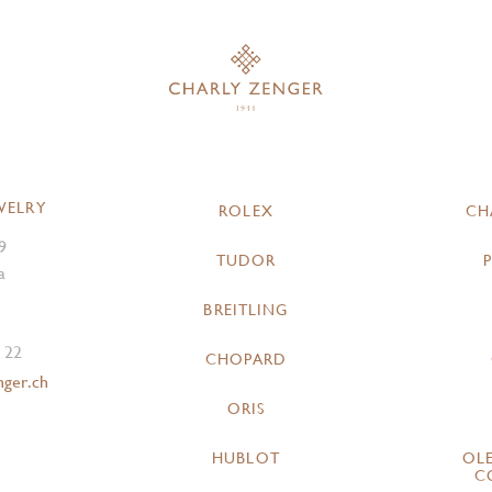
WELRY
ROLEX
CH
9
TUDOR
a
BREITLING
 22
CHOPARD
nger.ch
ORIS
HUBLOT
OL
C