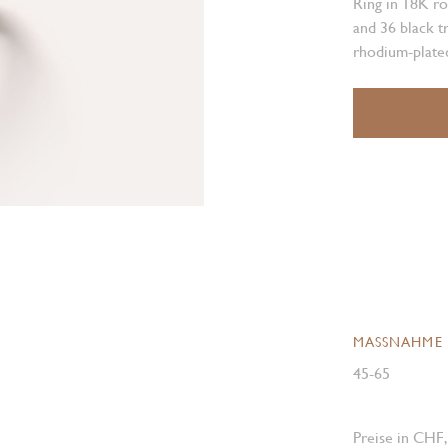
Ring in 18K ro
and 36 black t
rhodium-plated
MASSNAHME
45-65
Preise in CHF,