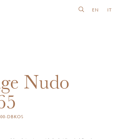
EN
IT
nge Nudo
65
000-DBKOS