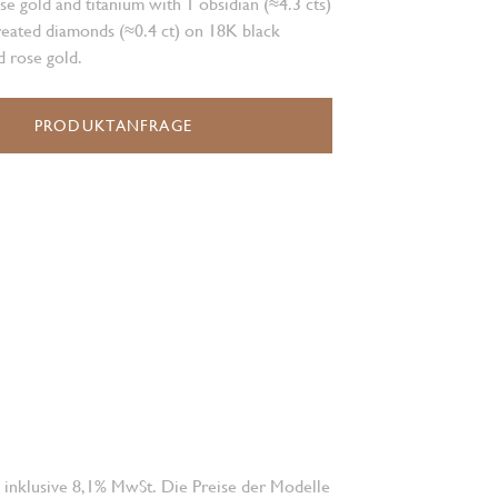
se gold and titanium with 1 obsidian (≈4.3 cts)
reated diamonds (≈0.4 ct) on 18K black
 rose gold.
PRODUKTANFRAGE
 inklusive 8,1% MwSt. Die Preise der Modelle