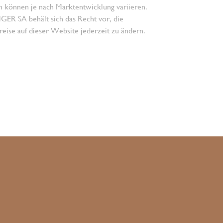
n können je nach Marktentwicklung variieren.
 SA behält sich das Recht vor, die
eise auf dieser Website jederzeit zu ändern.