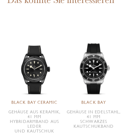
BLACK BAY CERAMIC
BLACK BAY
GEHÄUSE AUS KERAMIK,
GEHÄUSE IN EDELSTAHL,
41 MM
41 MM
HYBRIDARMBAND AUS
SCHWARZES
LEDER
KAUTSCHUKBAND
UND KAUTSCHUK