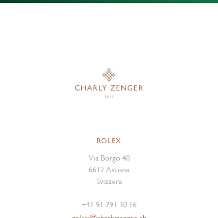
ROLEX
Via Borgo 40
6612 Ascona
Svizzera
+41 91 791 30 16
rolex@charlyzenger.ch