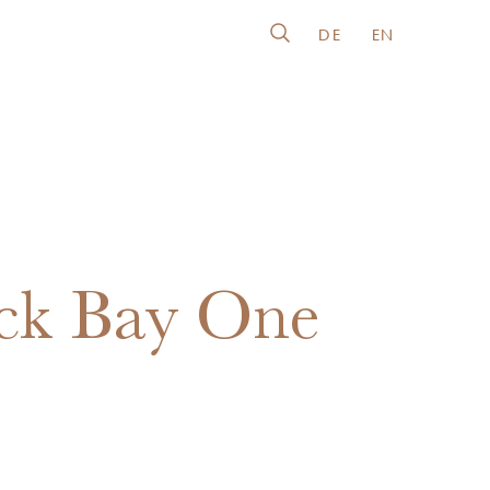
DE
EN
ck Bay One