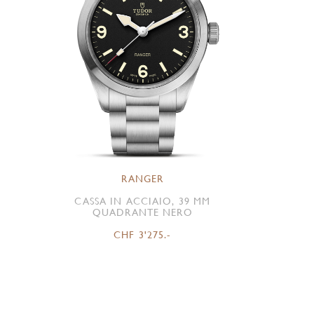
RANGER
CASSA IN ACCIAIO, 39 MM
QUADRANTE NERO
CHF 3'275.-