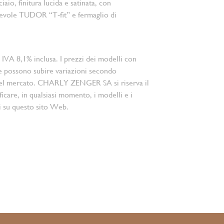
ciaio, finitura lucida e satinata, con
hevole TUDOR “T‑fit” e fermaglio di
 IVA 8,1% inclusa. I prezzi dei modelli con
e possono subire variazioni secondo
el mercato. CHARLY ZENGER SA si riserva il
ficare, in qualsiasi momento, i modelli e i
i su questo sito Web.