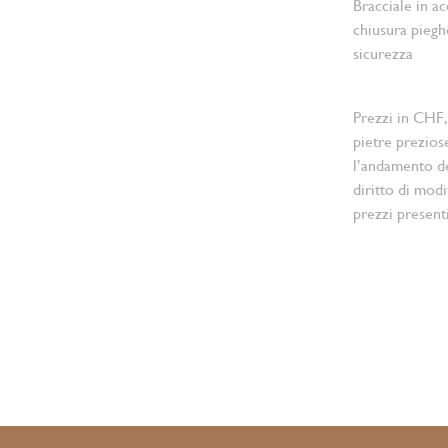
Bracciale in ac
chiusura pieg
sicurezza
Prezzi in CHF,
pietre prezios
l’andamento d
diritto di modi
prezzi present