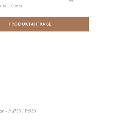
eite: 10 mm
PRODUKTANFRAGE
tin - Au750 / Pt950
E