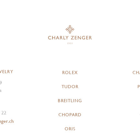
WELRY
ROLEX
CH
9
TUDOR
a
BREITLING
 22
CHOPARD
nger.ch
ORIS