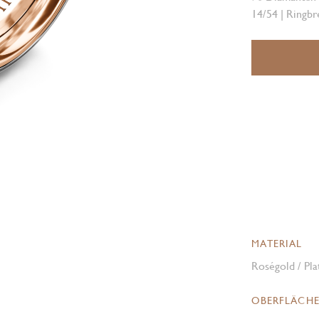
14/54 | Ringbr
MATERIAL
Roségold / Pla
OBERFLÄCH