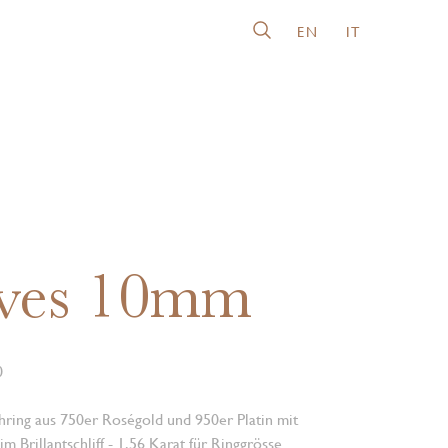
EN
IT
ves 10mm
0
ing aus 750er Roségold und 950er Platin mit
m Brillantschliff - 1.56 Karat für Ringgrösse