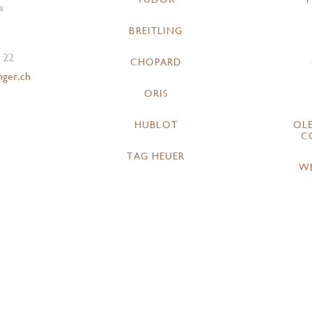
a
BREITLING
 22
CHOPARD
nger.ch
ORIS
HUBLOT
OL
C
TAG HEUER
W