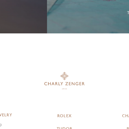
WELRY
ROLEX
CH
9
TUDOR