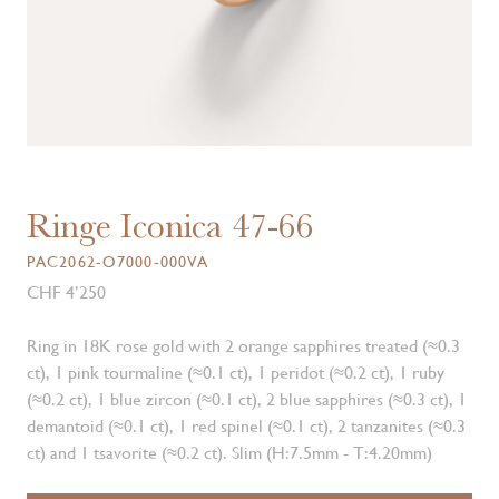
Ringe Iconica 47-66
PAC2062-O7000-000VA
CHF 4’250
Ring in 18K rose gold with 2 orange sapphires treated (≈0.3
ct), 1 pink tourmaline (≈0.1 ct), 1 peridot (≈0.2 ct), 1 ruby
(≈0.2 ct), 1 blue zircon (≈0.1 ct), 2 blue sapphires (≈0.3 ct), 1
demantoid (≈0.1 ct), 1 red spinel (≈0.1 ct), 2 tanzanites (≈0.3
ct) and 1 tsavorite (≈0.2 ct). Slim (H:7.5mm - T:4.20mm)