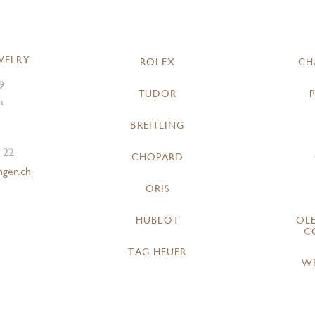
WELRY
ROLEX
CH
9
TUDOR
a
BREITLING
 22
CHOPARD
nger.ch
ORIS
HUBLOT
OL
C
TAG HEUER
W