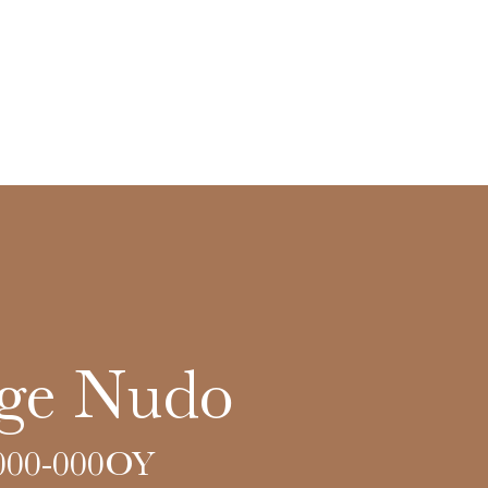
ge Nudo
000-000OY