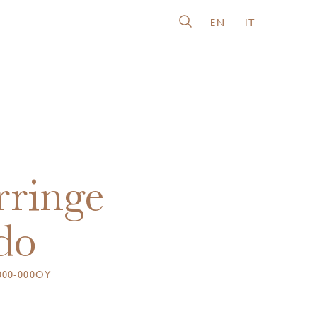
EN
IT
ringe
do
000-000OY