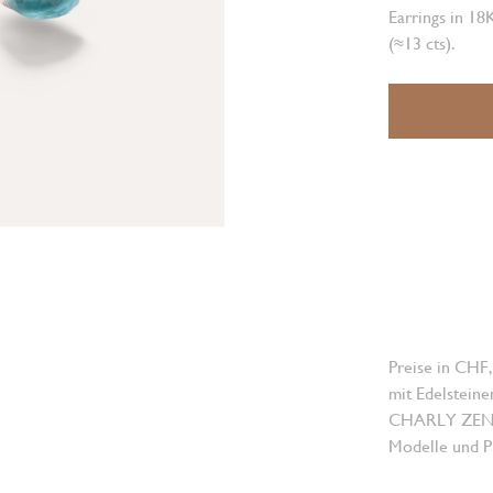
Earrings in 18
(≈13 cts).
Preise in CHF,
mit Edelsteine
CHARLY ZENGER
Modelle und Pr