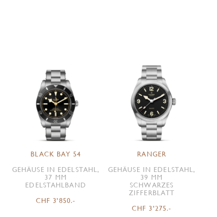
BLACK BAY 54
RANGER
GEHÄUSE IN EDELSTAHL,
GEHÄUSE IN EDELSTAHL,
37 MM
39 MM
EDELSTAHLBAND
SCHWARZES
ZIFFERBLATT
CHF 3'850.-
CHF 3'275.-