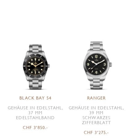
BLACK BAY 54
RANGER
GEHÄUSE IN EDELSTAHL,
GEHÄUSE IN EDELSTAHL,
37 MM
39 MM
EDELSTAHLBAND
SCHWARZES
ZIFFERBLATT
CHF 3'850.-
CHF 3'275.-