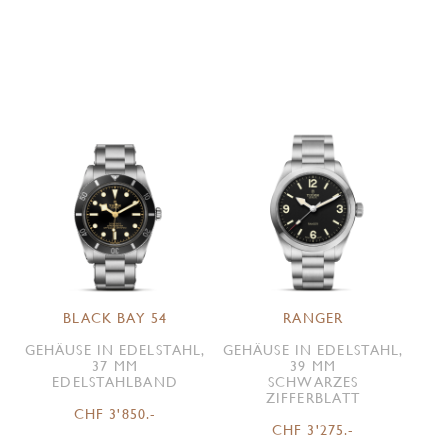
BLACK BAY 54
RANGER
GEHÄUSE IN EDELSTAHL,
GEHÄUSE IN EDELSTAHL,
37 MM
39 MM
EDELSTAHLBAND
SCHWARZES
ZIFFERBLATT
CHF 3'850.-
CHF 3'275.-