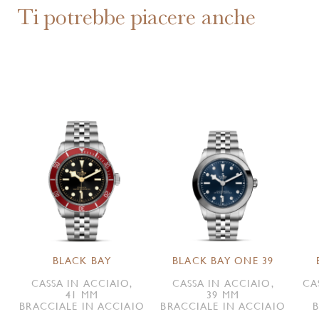
Ti potrebbe piacere anche
BLACK BAY
BLACK BAY ONE 39
CASSA IN ACCIAIO,
CASSA IN ACCIAIO,
CA
41 MM
39 MM
BRACCIALE IN ACCIAIO
BRACCIALE IN ACCIAIO
B