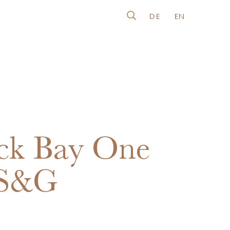
DE
EN
ck Bay One
 S&G