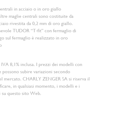
ntrali in acciaio o in oro giallo
ltre maglie centrali sono costituite da
iaio rivestita da 0,2 mm di oro giallo.
hevole TUDOR “T‑fit” con fermaglio di
ogo sul fermaglio è realizzato in oro
o
 IVA 8,1% inclusa. I prezzi dei modelli con
e possono subire variazioni secondo
el mercato. CHARLY ZENGER SA si riserva il
ficare, in qualsiasi momento, i modelli e i
i su questo sito Web.