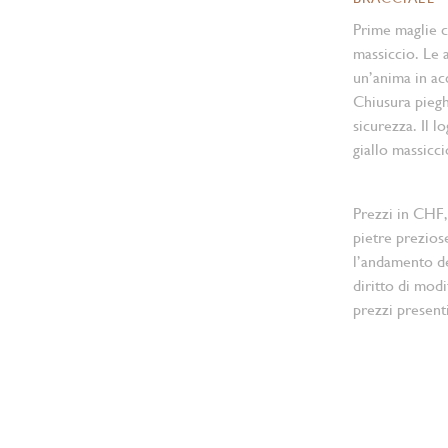
Prime maglie ce
massiccio. Le a
un’anima in acc
Chiusura pieg
sicurezza. Il l
giallo massicci
Prezzi in CHF,
pietre prezios
l’andamento d
diritto di modi
prezzi present