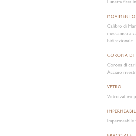
Lunetta fissa i
MOVIMENTO
Calibro di Ma
meccanico a ca
bidirezionale
CORONA DI
Corona di cari
Acciaio rivesti
VETRO
Vetro zaffiro p
IMPERMEABIL
Impermeabile f
BRACCIALE