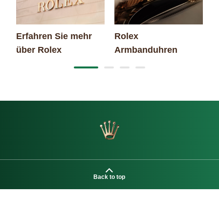
Erfahren Sie mehr
Rolex
N
über Rolex
Armbanduhren
Back to top