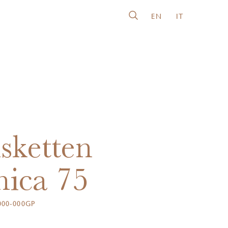
EN
IT
sketten
nica 75
00-000GP