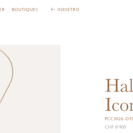
ER
BOUTIQUES
INDIETRO
Hal
Ico
PCC3020-O70
CHF 8’400