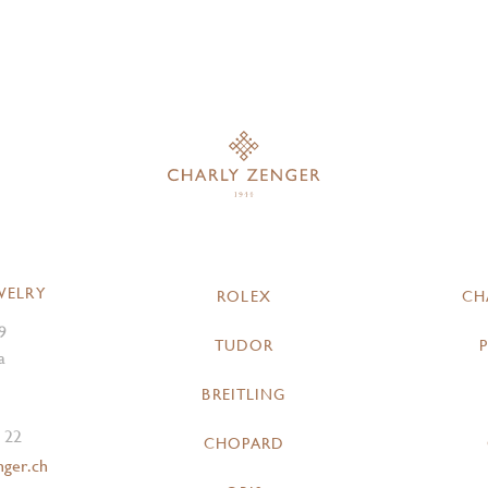
WELRY
ROLEX
CH
9
TUDOR
a
BREITLING
 22
CHOPARD
nger.ch