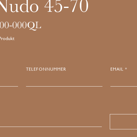
Nudo 45-70
00-000QL
 Produkt
TELEFONNUMMER
EMAIL *