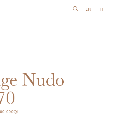
EN
IT
nge Nudo
70
00-000QL