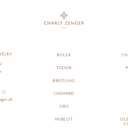
WELRY
ROLEX
CH
9
TUDOR
a
BREITLING
 22
CHOPARD
nger.ch
ORIS
HUBLOT
OL
C