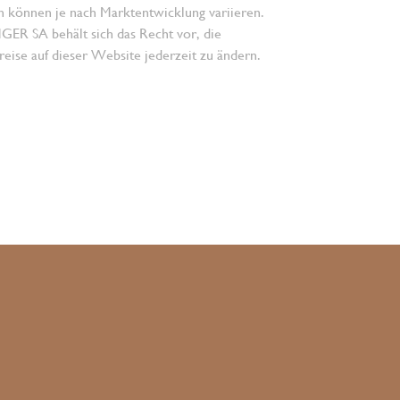
n können je nach Marktentwicklung variieren.
 SA behält sich das Recht vor, die
eise auf dieser Website jederzeit zu ändern.