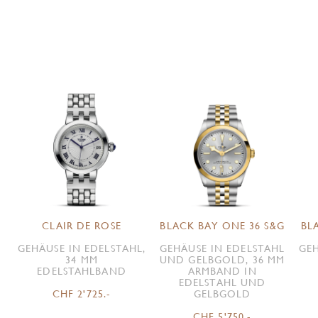
CLAIR DE ROSE
BLACK BAY ONE 36 S&G
BL
GEHÄUSE IN EDELSTAHL,
GEHÄUSE IN EDELSTAHL
GEH
34 MM
UND GELBGOLD, 36 MM
EDELSTAHLBAND
ARMBAND IN
EDELSTAHL UND
CHF 2'725.-
GELBGOLD
CHF 5'750.-