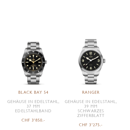
BLACK BAY 54
RANGER
GEHÄUSE IN EDELSTAHL,
GEHÄUSE IN EDELSTAHL,
37 MM
39 MM
EDELSTAHLBAND
SCHWARZES
ZIFFERBLATT
CHF 3'850.-
CHF 3'275.-