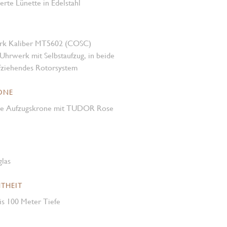
ierte Lünette in Edelstahl
rk Kaliber MT5602 (COSC)
Uhrwerk mit Selbstaufzug, in beide
fziehendes Rotorsystem
ONE
re Aufzugskrone mit TUDOR Rose
glas
THEIT
is 100 Meter Tiefe