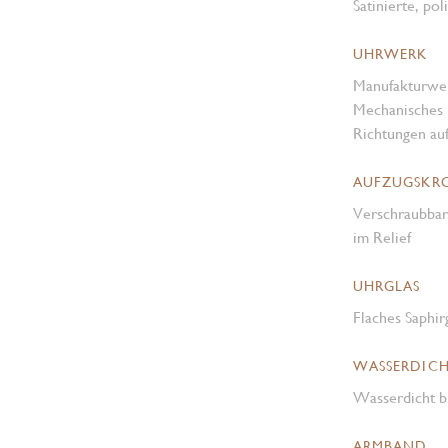
Satinierte, pol
UHRWERK
Manufakturwe
Mechanisches 
Richtungen au
AUFZUGSKR
Verschraubba
im Relief
UHRGLAS
Flaches Saphir
WASSERDICH
Wasserdicht b
ARMBAND