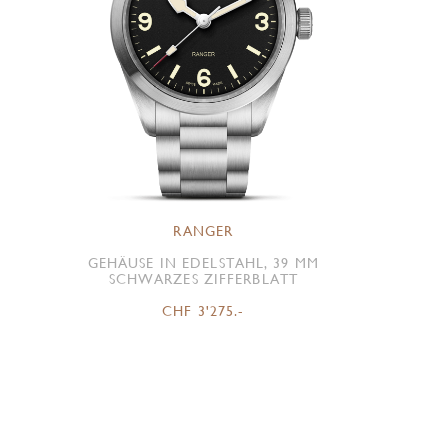
RANGER
GEHÄUSE IN EDELSTAHL, 39 MM
SCHWARZES ZIFFERBLATT
CHF 3'275.-