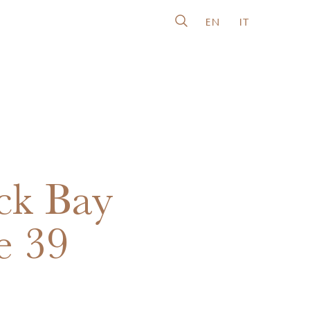
EN
IT
ck Bay
e 39