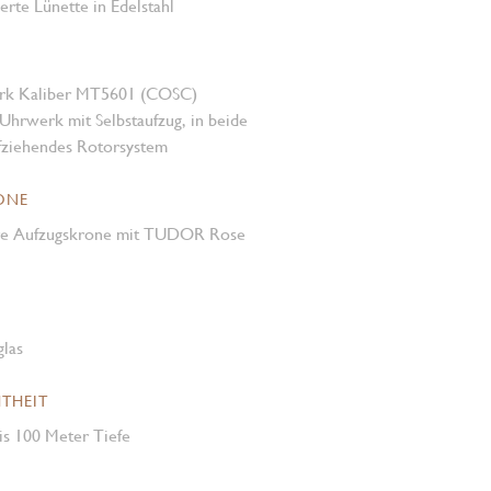
ierte Lünette in Edelstahl
rk Kaliber MT5601 (COSC)
Uhrwerk mit Selbstaufzug, in beide
fziehendes Rotorsystem
ONE
re Aufzugskrone mit TUDOR Rose
glas
THEIT
is 100 Meter Tiefe