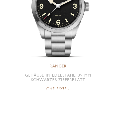
RANGER
GEHÄUSE IN EDELSTAHL, 39 MM
SCHWARZES ZIFFERBLATT
CHF 3'275.-