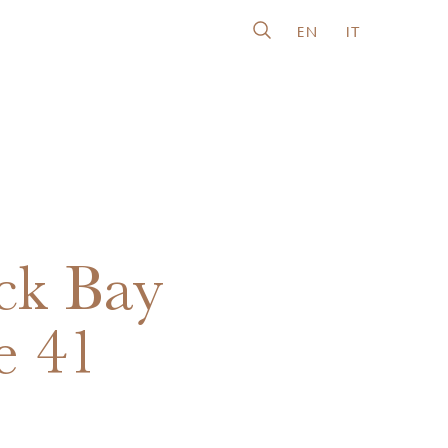
EN
IT
ck Bay
e 41