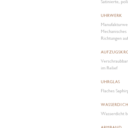
Satinierte, pol
UHRWERK
Manufakturwe
Mechanisches 
Richtungen au
AUFZUGSKR
Verschraubba
im Relief
UHRGLAS
Flaches Saphir
WASSERDICH
Wasserdicht b
ARMBAND