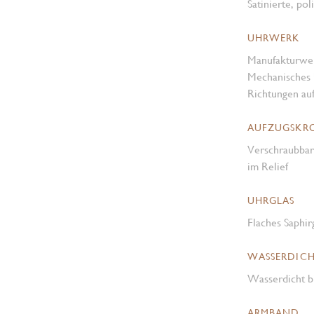
Satinierte, pol
UHRWERK
Manufakturwe
Mechanisches 
Richtungen au
AUFZUGSKR
Verschraubba
im Relief
UHRGLAS
Flaches Saphir
WASSERDICH
Wasserdicht b
ARMBAND