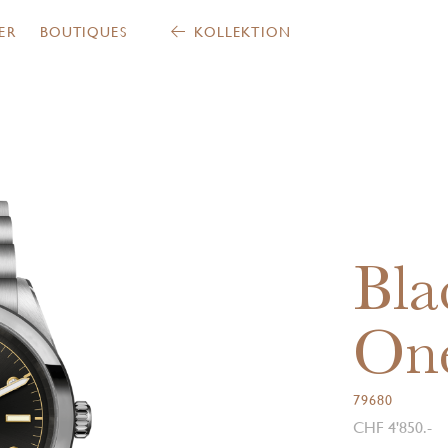
ER
BOUTIQUES
KOLLEKTION
Bla
On
79680
CHF 4'850.-