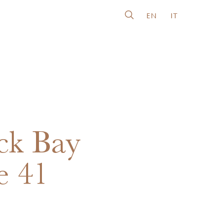
EN
IT
ck Bay
e 41