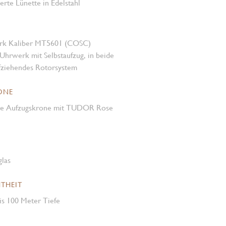
ierte Lünette in Edelstahl
rk Kaliber MT5601 (COSC)
Uhrwerk mit Selbstaufzug, in beide
fziehendes Rotorsystem
ONE
re Aufzugskrone mit TUDOR Rose
glas
THEIT
is 100 Meter Tiefe