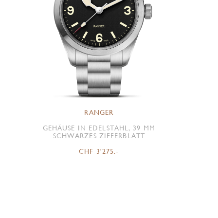
RANGER
GEHÄUSE IN EDELSTAHL, 39 MM
SCHWARZES ZIFFERBLATT
CHF 3'275.-