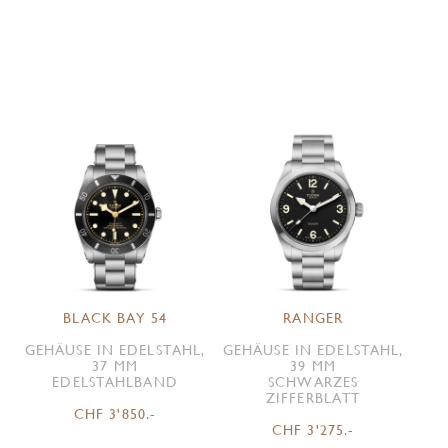
BLACK BAY 54
RANGER
GEHÄUSE IN EDELSTAHL,
GEHÄUSE IN EDELSTAHL,
37 MM
39 MM
EDELSTAHLBAND
SCHWARZES
ZIFFERBLATT
CHF 3'850.-
CHF 3'275.-