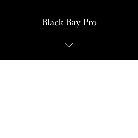
Black Bay Pro
TUDOR Black Bay Pro
Die Black Bay Pro verfügt über die Anzeige einer zweiten
Zeitzone, eine technische Komplikation, die dem Träger der
Uhr die Einstellung der Lokalzeit ermöglicht, während er
gleichzeitig die Uhrzeit einer zweiten Zeitzone im Blick