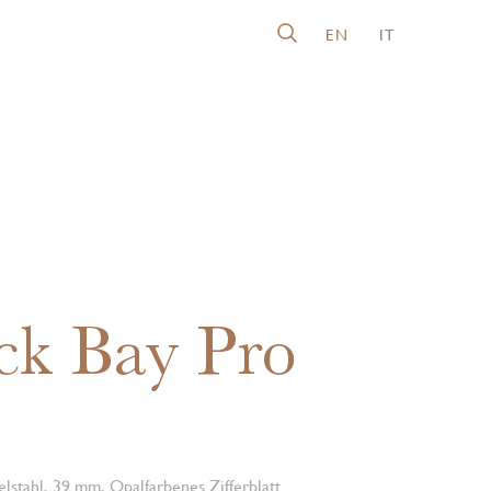
EN
IT
ck Bay Pro
lstahl, 39 mm, Opalfarbenes Zifferblatt