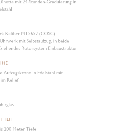
Lünette mit 24‑Stunden-Graduierung in
elstahl
rk Kaliber MT5652 (COSC)
Uhrwerk mit Selbstaufzug, in beide
fziehendes Rotorsystem Einbaustruktur
ONE
e Aufzugskrone in Edelstahl mit
m Relief
hirglas
THEIT
is 200 Meter Tiefe