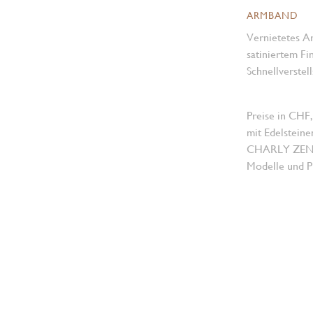
ARMBAND
Vernietetes Ar
satiniertem Fi
Schnell­verstel
Preise in CHF,
mit Edelsteine
CHARLY ZENGER
Modelle und Pr