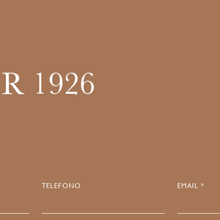
R 1926
TELEFONO
EMAIL *