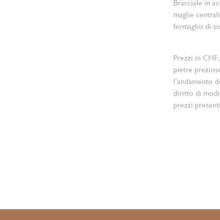
Bracciale in ac
maglie central
fermaglio di s
Prezzi in CHF,
pietre prezios
l’andamento d
diritto di modi
prezzi present