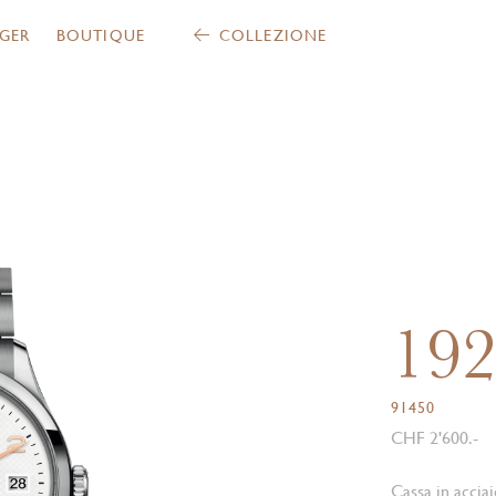
GER
BOUTIQUE
COLLEZIONE
19
91450
CHF 2'600.-
Cassa in accia