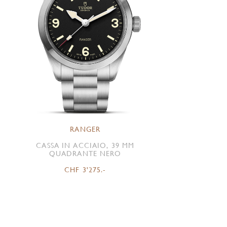
RANGER
CASSA IN ACCIAIO, 39 MM
QUADRANTE NERO
CHF 3'275.-