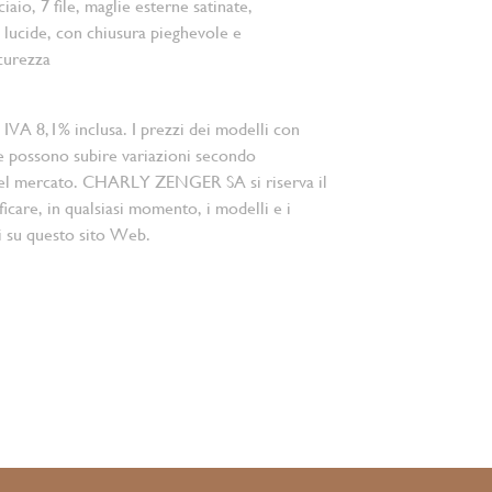
ciaio, 7 file, maglie esterne satinate,
i lucide, con chiusura pieghevole e
icurezza
 IVA 8,1% inclusa. I prezzi dei modelli con
e possono subire variazioni secondo
el mercato. CHARLY ZENGER SA si riserva il
ficare, in qualsiasi momento, i modelli e i
i su questo sito Web.