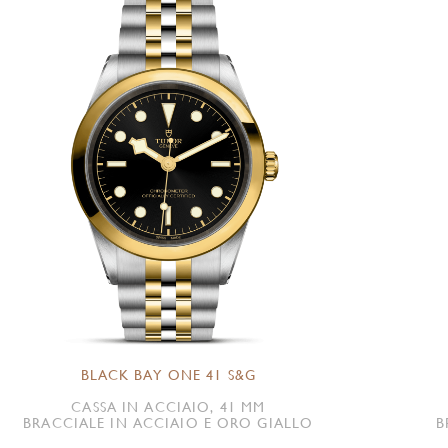
BLACK BAY ONE 41 S&G
CASSA IN ACCIAIO, 41 MM
BRACCIALE IN ACCIAIO E ORO GIALLO
B