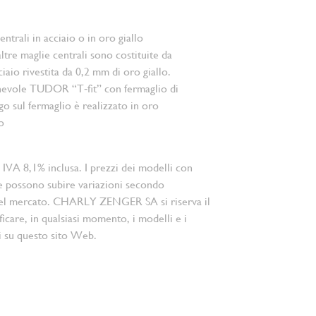
ntrali in acciaio o in oro giallo
ltre maglie centrali sono costituite da
iaio rivestita da 0,2 mm di oro giallo.
hevole TUDOR “T‑fit” con fermaglio di
ogo sul fermaglio è realizzato in oro
o
 IVA 8,1% inclusa. I prezzi dei modelli con
e possono subire variazioni secondo
el mercato. CHARLY ZENGER SA si riserva il
ficare, in qualsiasi momento, i modelli e i
i su questo sito Web.