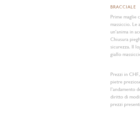
BRACCIALE
Prime maglie ce
massiccio. Le a
un’anima in acc
Chiusura pieg
sicurezza. Il l
giallo massicci
Prezzi in CHF,
pietre prezios
l’andamento d
diritto di modi
prezzi present