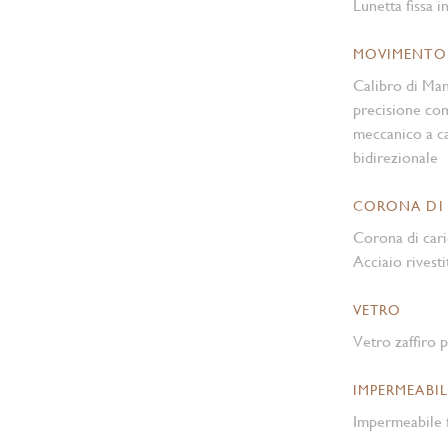
Lunetta fissa i
MOVIMENTO
Calibro di Ma
precisione co
meccanico a ca
bidirezionale
CORONA DI
Corona di cari
Acciaio rivesti
VETRO
Vetro zaffiro p
IMPERMEABIL
Impermeabile f