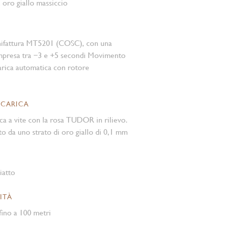
n oro giallo massiccio
nifattura MT5201 (COSC), con una
mpresa tra −3 e +5 secondi Movimento
rica automatica con rotore
 CARICA
ca a vite con la rosa TUDOR in rilievo.
to da uno strato di oro giallo di 0,1 mm
iatto
ITÀ
ino a 100 metri