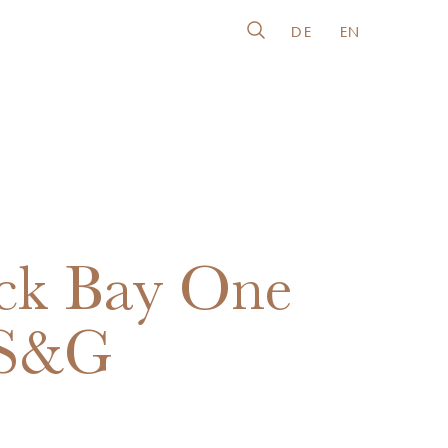
DE
EN
ck Bay One
 S&G