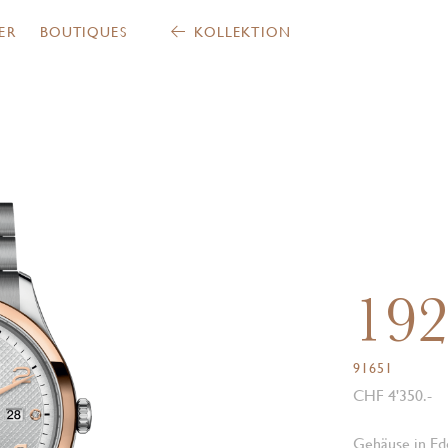
ER
BOUTIQUES
KOLLEKTION
19
91651
CHF 4'350.-
Gehäuse in Ede