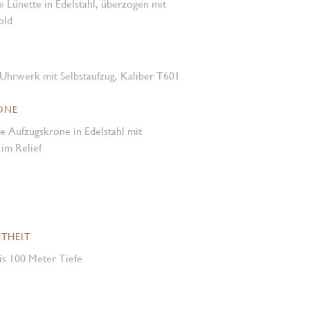
te Lünette in Edelstahl, überzogen mit
old
Uhrwerk mit Selbstaufzug, Kaliber T601
ONE
e Aufzugskrone in Edelstahl mit
m Relief
THEIT
is 100 Meter Tiefe