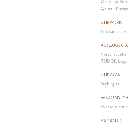
Glatte, polier
0,3 mm Roség
UHRWERK
Mechanisches 
AUFZUGSKR
Verschraubbar
TUDOR Logo i
UHRGLAS
Saphirglas
WASSERDICH
Wasserdicht b
ARMBAND