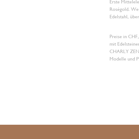
Erste Mittelel
Roségold. Wei
Edelstahl, üb
Preise in CHF,
mit Edelsteine
CHARLY ZENGER
Modelle und Pr