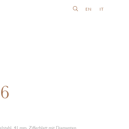
EN
IT
26
lstahl, 41 mm, Zifferblatt mit Diamanten