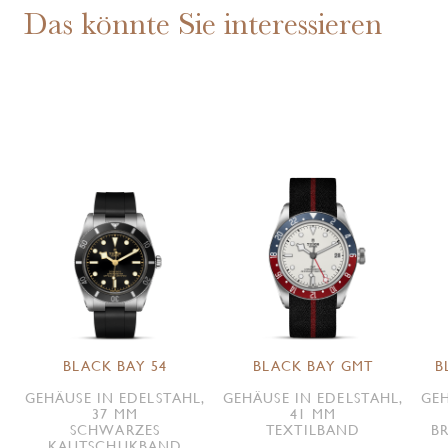
Das könnte Sie interessieren
BLACK BAY 54
BLACK BAY GMT
B
GEHÄUSE IN EDELSTAHL,
GEHÄUSE IN EDELSTAHL,
GEH
37 MM
41 MM
SCHWARZES
TEXTILBAND
B
KAUTSCHUKBAND