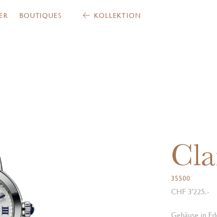
ER
BOUTIQUES
KOLLEKTION
Cla
35500
CHF 3'225.-
Gehäuse in Ede