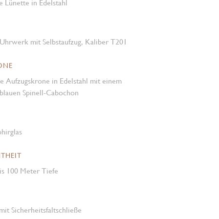
e Lünette in Edelstahl
Uhrwerk mit Selbstaufzug, Kaliber T201
ONE
e Aufzugskrone in Edelstahl mit einem
 blauen Spinell-Cabochon
hirglas
THEIT
is 100 Meter Tiefe
mit Sicherheitsfaltschließe