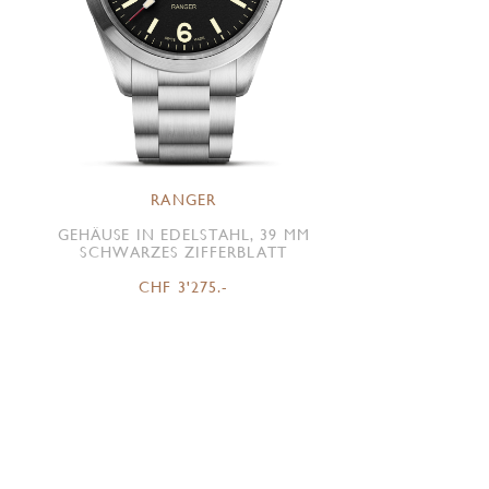
RANGER
GEHÄUSE IN EDELSTAHL, 39 MM
SCHWARZES ZIFFERBLATT
CHF 3'275.-