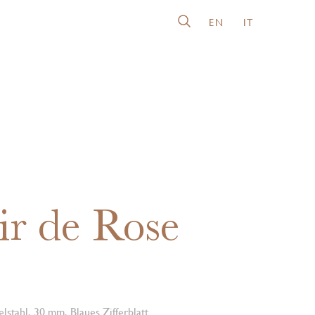
EN
IT
ir de Rose
lstahl, 30 mm, Blaues Zifferblatt