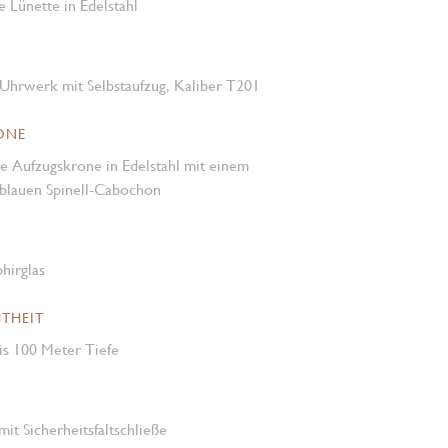
e Lünette in Edelstahl
Uhrwerk mit Selbstaufzug, Kaliber T201
ONE
e Aufzugskrone in Edelstahl mit einem
 blauen Spinell-Cabochon
hirglas
THEIT
is 100 Meter Tiefe
mit Sicherheitsfaltschließe