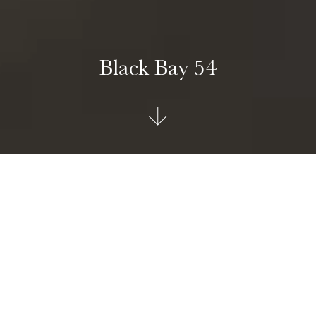
Black Bay 54
TUDOR Black Bay 54
Die Black Bay 54 empfindet die erste Taucheruhr von
TUDOR, die Referenz 7922, mit größter Formtreue nach.
Das Gehäuse von 37 mm behält die klassischen Proportionen