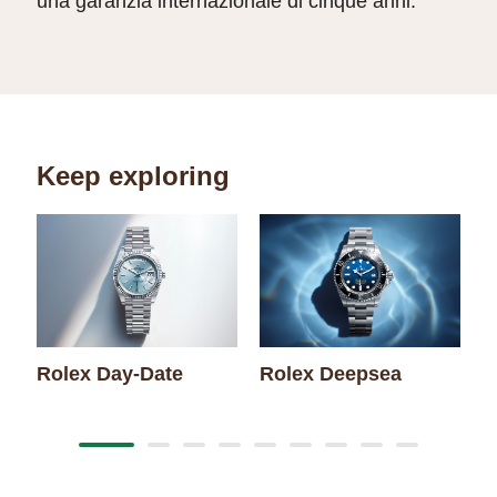
una garanzia internazionale di cinque anni.
Keep exploring
Rolex Day-Date
Rolex Deepsea
R