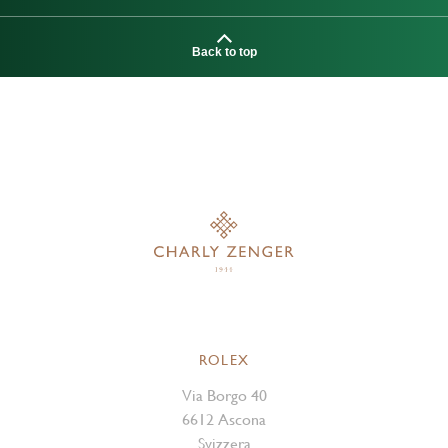
Back to top
ROLEX
Via Borgo 40
6612 Ascona
Svizzera