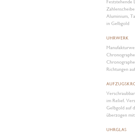
Feststehende 
Zahlenscheibe
Aluminium, Tac
in Gelbgold
UHRWERK
Manufakturwe
Chronographen
Chronographen
Richtungen au
AUFZUGSKR
Verschraubba
im Relief. Ve
Gelbgold auf d
überzogen mit
UHRGLAS