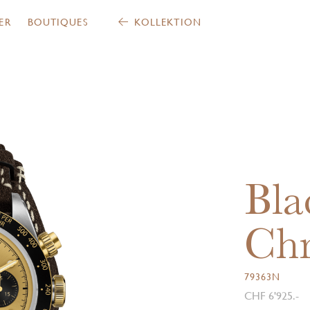
ER
BOUTIQUES
KOLLEKTION
Bla
Ch
79363N
CHF 6'925.-