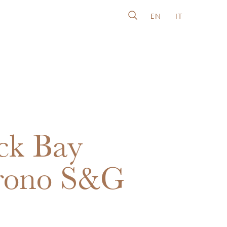
EN
IT
ck Bay
rono S&G