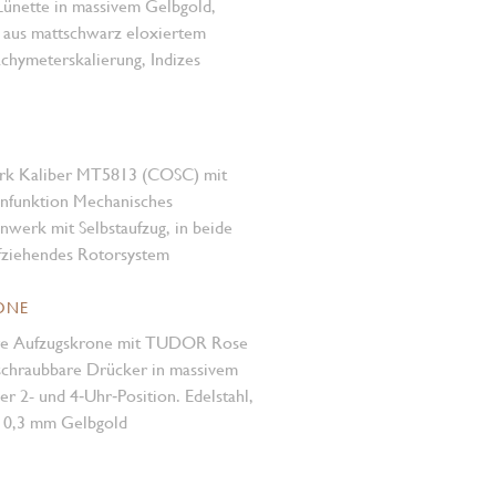
Lünette in massivem Gelbgold,
 aus mattschwarz eloxiertem
hymeter­skalierung, Indizes
rk Kaliber MT5813 (COSC) mit
­funktion Mechanisches
werk mit Selbstaufzug, in beide
fziehendes Rotorsystem
ONE
re Aufzugskrone mit TUDOR Rose
rschraubbare Drücker in massivem
er 2- und 4‑Uhr‑Position. Edelstahl,
 0,3 mm Gelbgold