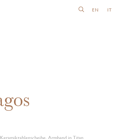
EN
IT
agos
Keramikzahlenscheibe, Armband in Titan