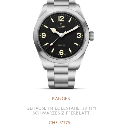
RANGER
GEHÄUSE IN EDELSTAHL, 39 MM
SCHWARZES ZIFFERBLATT
CHF 3'275.-