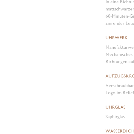
In eine Richtu
mattschwarzer 
60‑Minuten‑Gr
zierender Leu
UHRWERK
Manufakturwe
Mechanisches 
Richtungen au
AUFZUGSKR
Verschraubbar
Logo im Relief
UHRGLAS
Saphirglas
WASSERDICH