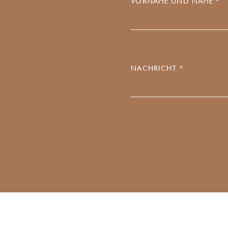
VORNAME UND NAME *
NACHRICHT *