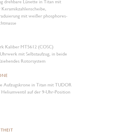
ng drehbare Lünette in Titan mit
Keramik­zahlen­scheibe,
aduierung mit weißer phosphores­
chtmasse
rk Kaliber MT5612 (COSC)
Uhrwerk mit Selbstaufzug, in beide
fziehendes Rotorsystem
ONE
e Aufzugskrone in Titan mit TUDOR
 Heliumventil auf der 9‑Uhr‑Position
THEIT