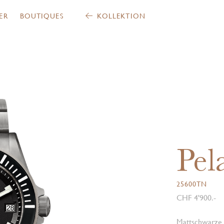
ER
BOUTIQUES
KOLLEKTION
Pel
25600TN
CHF 4'900.-
Mattschwarze 